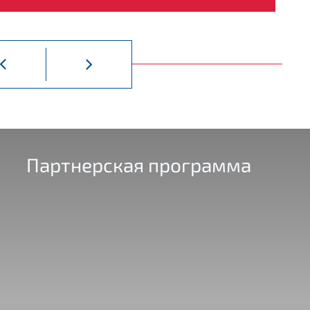
Добыча полезных ископаемых
От
Партнерская программа