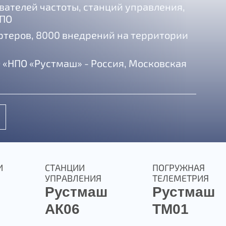
вателей частоты, станций управления,
 ПО
ортеров, 8000 внедрений
на территории
 «НПО «Рустмаш» - Россия, Московская
И
СТАНЦИИ
ПОГРУЖНАЯ
УПРАВЛЕНИЯ
ТЕЛЕМЕТРИЯ
Рустмаш
Рустмаш
АК06
ТМ01