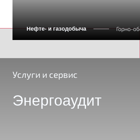
Горно-о
Нефте- и газодобыча
Услуги и сервис
Энергоаудит