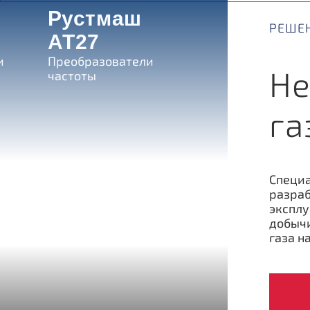
Рустмаш
РЕШЕН
АТ27
и
Преобразователи
Не
частоты
га
Специ
разраб
эксплу
добычи
газа н