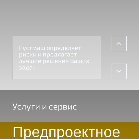
Рустмаш определяет
риски и предлагает
лучшие решения Ваших
задач
Услуги и сервис
Предпроектное