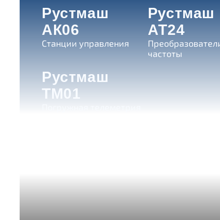
Рустмаш
Рустмаш
АК06
АТ24
Станции управления
Преобразовател
частоты
Рустмаш
ТМ01
Погружная телеметрия