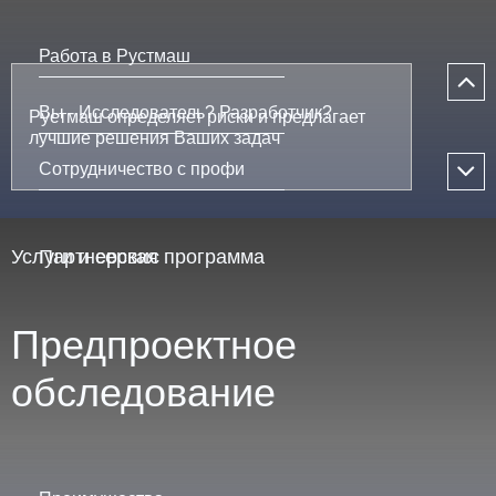
Работа в Рустмаш
Вы - Исследователь? Разработчик?
Рустмаш определяет риски и предлагает
лучшие решения Ваших задач
Сотрудничество с профи
Услуги и сервис
Партнерская программа
Предпроектное
обследование