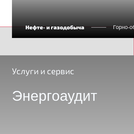
Нефте- и газодобыча
Горно-о
Услуги и сервис
Энергоаудит