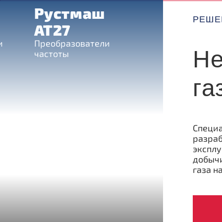
Рустмаш
РЕШЕ
АТ27
и
Преобразователи
Не
частоты
га
Специ
разраб
эксплу
добычи
газа н