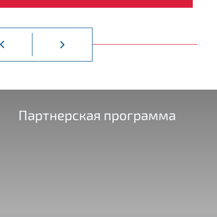
Добыча полезных ископаемых
От
Партнерская программа