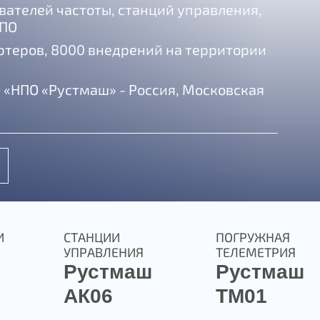
вателей частоты, станций управления,
 ПО
ортеров, 8000 внедрений
на территории
 «НПО «Рустмаш» - Россия, Московская
И
СТАНЦИИ
ПОГРУЖНАЯ
УПРАВЛЕНИЯ
ТЕЛЕМЕТРИЯ
Рустмаш
Рустмаш
АК06
ТМ01