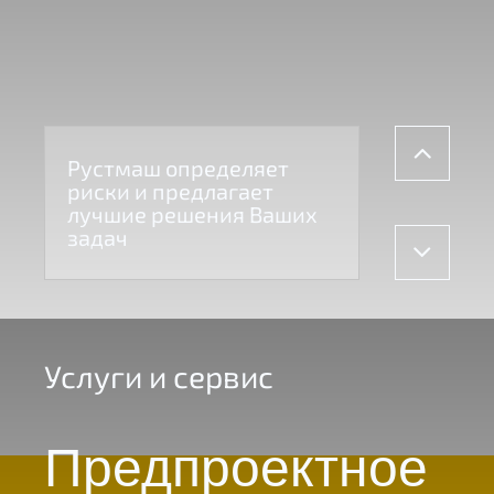
Рустмаш определяет
риски и предлагает
лучшие решения Ваших
задач
Услуги и сервис
Предпроектное