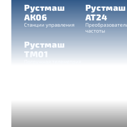
Рустмаш
Рустмаш
АК06
АТ24
Станции управления
Преобразовател
частоты
Рустмаш
ТМ01
Погружная телеметрия