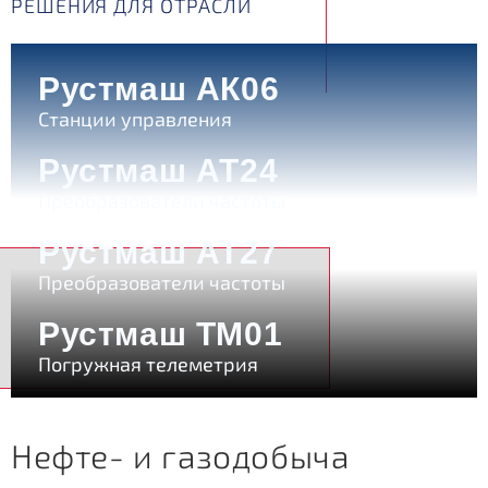
РЕШЕНИЯ ДЛЯ ОТРАСЛИ
Рустмаш АК06
Станции управления
Рустмаш АТ24
Преобразователи частоты
Рустмаш АТ27
Преобразователи частоты
Рустмаш ТМ01
Добыча полезных ископаемых
Отр
Погружная телеметрия
Нефте- и газодобыча