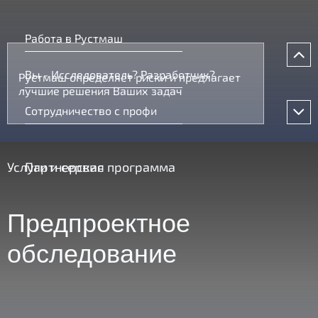
Работа в Рустмаш
Вы - Исследователь? Разработчик?
Рустмаш определяет риски и предлагает
лучшие решения Ваших задач
Сотрудничество с профи
Услуги и сервис
Партнерская программа
Предпроектное
обследование